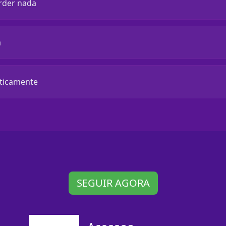
erder nada
a
aticamente
SEGUIR AGORA