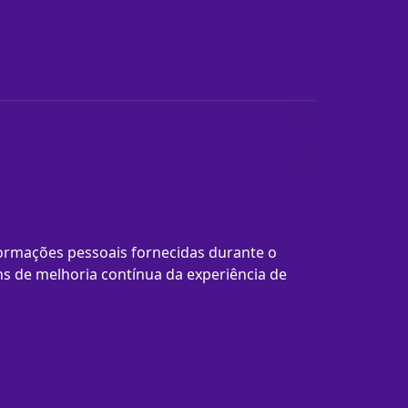
formações pessoais fornecidas durante o
ns de melhoria contínua da experiência de