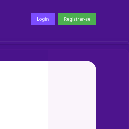
Login
Registrar-se