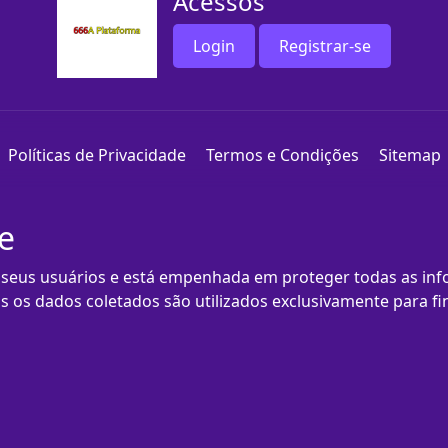
Acessos
Login
Registrar-se
Políticas de Privacidade
Termos e Condições
Sitemap
de
e seus usuários e está empenhada em proteger todas as in
 os dados coletados são utilizados exclusivamente para fi