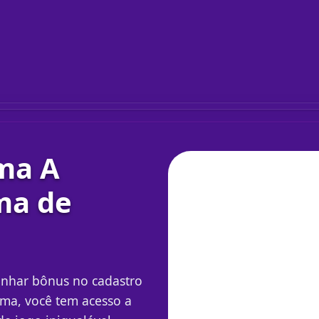
rma A
ma de
anhar bônus no cadastro
rma, você tem acesso a