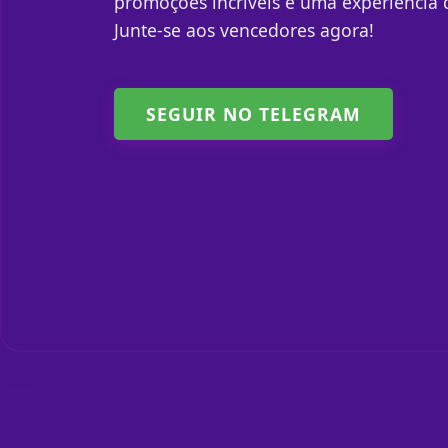
promoções incríveis e uma experiência d
Junte-se aos vencedores agora!
SEGUIR NO TELEGRAM