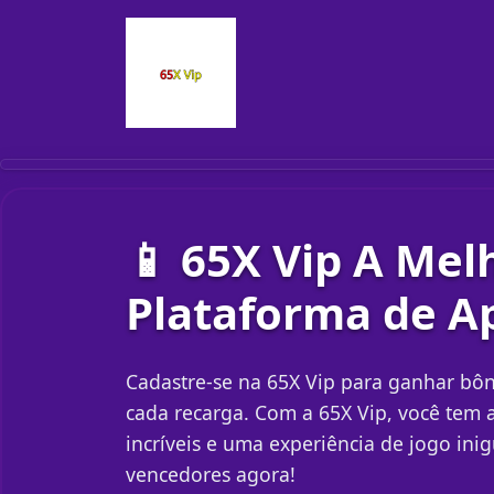
📱 65X Vip A Mel
Plataforma de A
Cadastre-se na 65X Vip para ganhar bô
cada recarga. Com a 65X Vip, você tem
incríveis e uma experiência de jogo inig
vencedores agora!