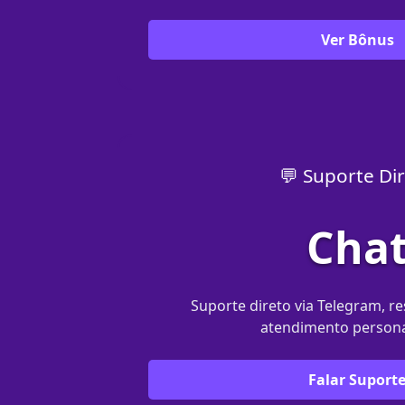
Ver Bônus
💬 Suporte Di
Cha
Suporte direto via Telegram, r
atendimento persona
Falar Suport