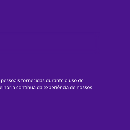
 pessoais fornecidas durante o uso de
elhoria contínua da experiência de nossos