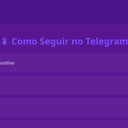
📱 Como Seguir no Telegram
ositivo