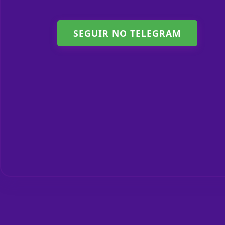
SEGUIR NO TELEGRAM