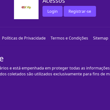
Acessos
Login
Registrar-se
Políticas de Privacidade
Termos e Condições
Sitemap
de
suários e está empenhada em proteger todas as informações
os coletados são utilizados exclusivamente para fins de m