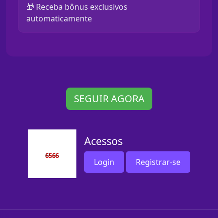
🎁 Receba bônus exclusivos
automaticamente
SEGUIR AGORA
Acessos
Login
Registrar-se