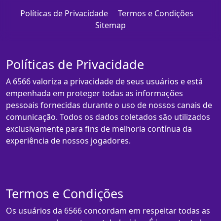
Políticas de Privacidade
Termos e Condições
Sitemap
Políticas de Privacidade
A 6566 valoriza a privacidade de seus usuários e está
empenhada em proteger todas as informações
pessoais fornecidas durante o uso de nossos canais de
comunicação. Todos os dados coletados são utilizados
exclusivamente para fins de melhoria contínua da
experiência de nossos jogadores.
Termos e Condições
Os usuários da 6566 concordam em respeitar todas as