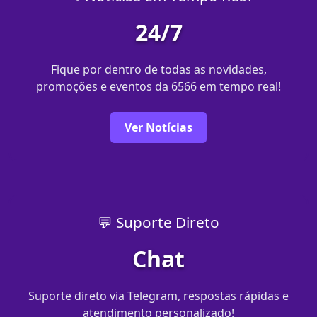
24/7
Fique por dentro de todas as novidades,
promoções e eventos da 6566 em tempo real!
Ver Notícias
💬 Suporte Direto
Chat
Suporte direto via Telegram, respostas rápidas e
atendimento personalizado!