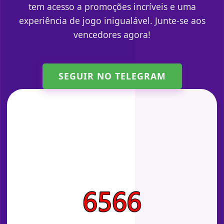
tem acesso a promoções incríveis e uma
experiência de jogo inigualável. Junte-se aos
vencedores agora!
SEGUIR NO TELEGRAM