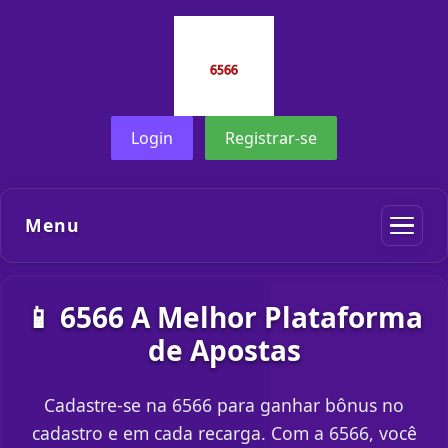
Login
Registrar-se
Menu
📱 6566 A Melhor Plataforma
de Apostas
Cadastre-se na 6566 para ganhar bônus no
cadastro e em cada recarga. Com a 6566, você