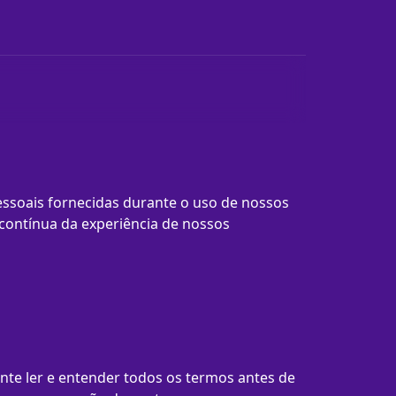
essoais fornecidas durante o uso de nossos
 contínua da experiência de nossos
nte ler e entender todos os termos antes de