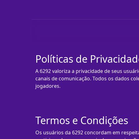
Políticas de Privacida
A 6292 valoriza a privacidade de seus usuá
canais de comunicação. Todos os dados cole
jogadores.
Termos e Condições
Os usuários da 6292 concordam em respeitar