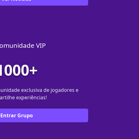
Comunidade VIP
1000+
unidade exclusiva de jogadores e
rtilhe experiências!
Entrar Grupo