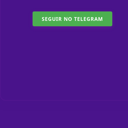
SEGUIR NO TELEGRAM