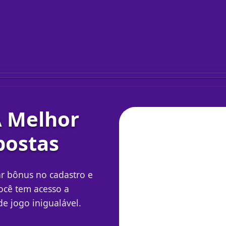
A Melhor
postas
r bônus no cadastro e
ocê tem acesso a
e jogo inigualável.