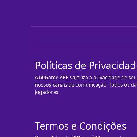
Políticas de Privacida
A 60Game APP valoriza a privacidade de se
nossos canais de comunicação. Todos os dad
jogadores.
Termos e Condições