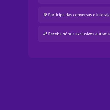
💬 Participe das conversas e interaj
🎁 Receba bônus exclusivos autom