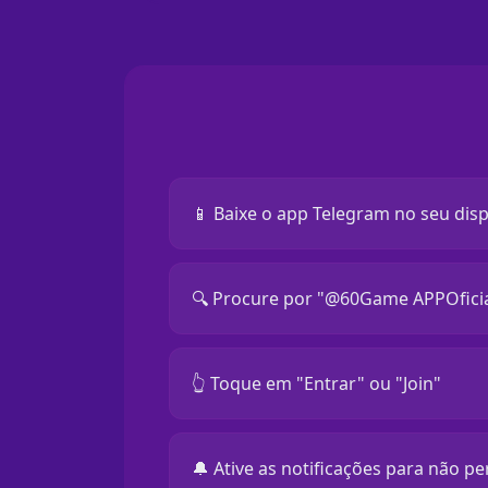
📱 Baixe o app Telegram no seu disp
🔍 Procure por "@60Game APPOficia
👆 Toque em "Entrar" ou "Join"
🔔 Ative as notificações para não p