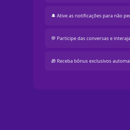
🔔 Ative as notificações para não p
💬 Participe das conversas e interaj
🎁 Receba bônus exclusivos autom