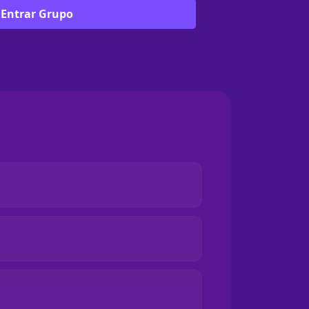
Entrar Grupo