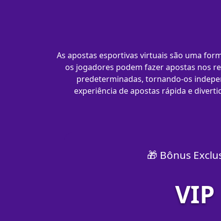
As apostas esportivas virtuais são uma fo
os jogadores podem fazer apostas nos re
predeterminadas, tornando-os indepen
experiência de apostas rápida e diver
🎁 Bônus Exclu
VIP