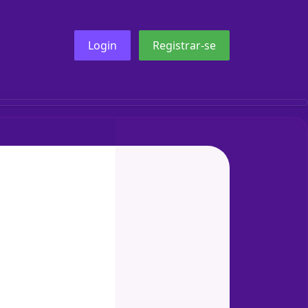
Login
Registrar-se