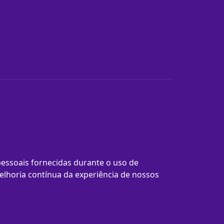
essoais fornecidas durante o uso de
elhoria contínua da experiência de nossos