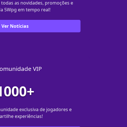
e todas as novidades, promoções e
da 5Wpg em tempo real!
Ver Notícias
Comunidade VIP
1000+
unidade exclusiva de jogadores e
rtilhe experiências!