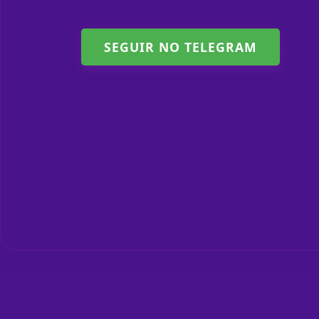
SEGUIR NO TELEGRAM