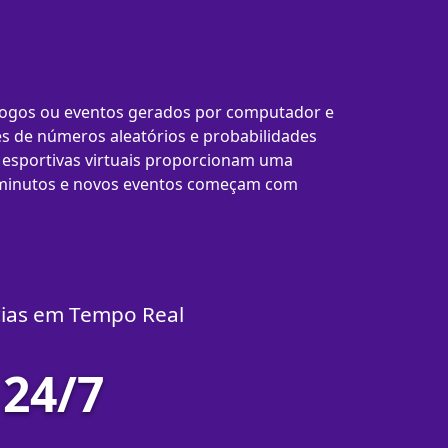
 jogos ou eventos gerados por computador e
s de números aleatórios e probabilidades
 esportivas virtuais proporcionam uma
os minutos e novos eventos começam com
cias em Tempo Real
24/7