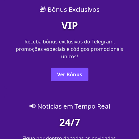
🎁 Bônus Exclusivos
VIP
Receba bônus exclusivos do Telegram,
promoções especiais e códigos promocionais
únicos!
Ver Bônus
📢 Notícias em Tempo Real
24/7
Fique por dentro de todas as novidades,