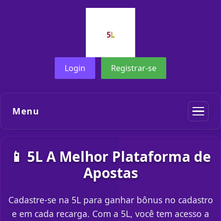
Login
Registrar-se
Menu
📱 5L A Melhor Plataforma de
Apostas
Cadastre-se na 5L para ganhar bônus no cadastro
e em cada recarga. Com a 5L, você tem acesso a