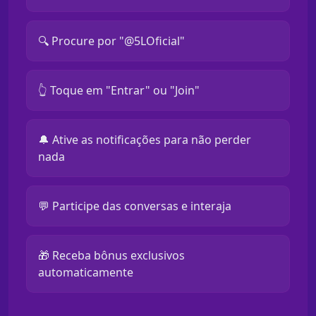
🔍 Procure por "@5LOficial"
👆 Toque em "Entrar" ou "Join"
🔔 Ative as notificações para não perder
nada
💬 Participe das conversas e interaja
🎁 Receba bônus exclusivos
automaticamente