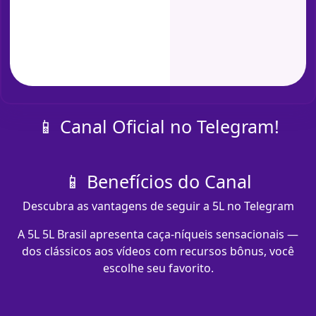
📱 Canal Oficial no Telegram!
📱 Benefícios do Canal
Descubra as vantagens de seguir a 5L no Telegram
A 5L 5L Brasil apresenta caça-níqueis sensacionais —
dos clássicos aos vídeos com recursos bônus, você
escolhe seu favorito.