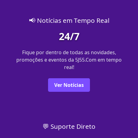
📢 Notícias em Tempo Real
24/7
Fique por dentro de todas as novidades,
promoções e eventos da 5J55.Com em tempo
real!
Ver Notícias
💬 Suporte Direto