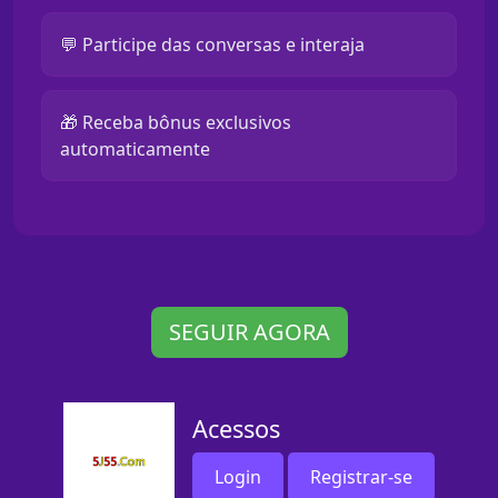
💬 Participe das conversas e interaja
🎁 Receba bônus exclusivos
automaticamente
SEGUIR AGORA
Acessos
Login
Registrar-se