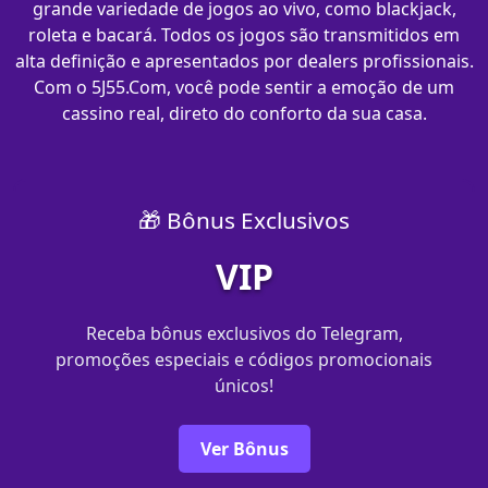
grande variedade de jogos ao vivo, como blackjack,
roleta e bacará. Todos os jogos são transmitidos em
alta definição e apresentados por dealers profissionais.
Com o 5J55.Com, você pode sentir a emoção de um
cassino real, direto do conforto da sua casa.
🎁 Bônus Exclusivos
VIP
Receba bônus exclusivos do Telegram,
promoções especiais e códigos promocionais
únicos!
Ver Bônus