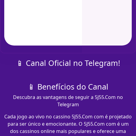
📱 Canal Oficial no Telegram!
📱 Benefícios do Canal
Descubra as vantagens de seguir a 5J55.Com no
Telegram
Cada jogo ao vivo no cassino 5J55.Com com​ é projetado
para ser único e emocionante. O 5J55.Com com​ é um
dos cassinos online mais populares e oferece uma