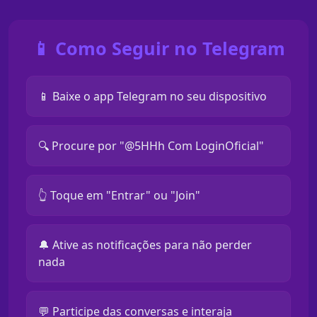
📱 Como Seguir no Telegram
📱 Baixe o app Telegram no seu dispositivo
🔍 Procure por "@5HHh Com LoginOficial"
👆 Toque em "Entrar" ou "Join"
🔔 Ative as notificações para não perder
nada
💬 Participe das conversas e interaja