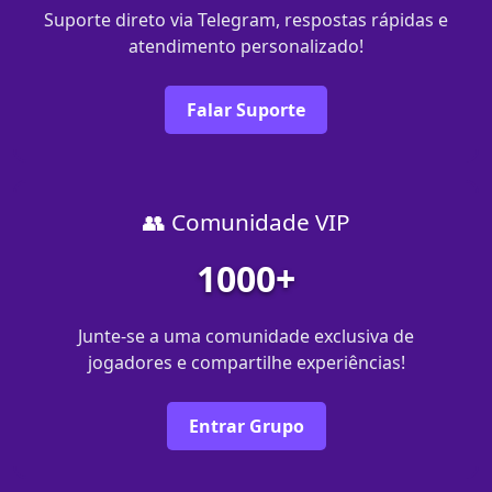
Suporte direto via Telegram, respostas rápidas e
atendimento personalizado!
Falar Suporte
👥 Comunidade VIP
1000+
Junte-se a uma comunidade exclusiva de
jogadores e compartilhe experiências!
Entrar Grupo