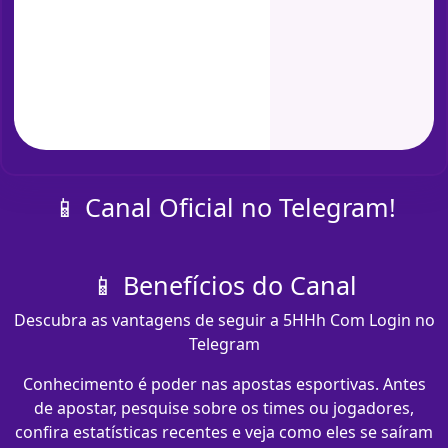
📱 Canal Oficial no Telegram!
📱 Benefícios do Canal
Descubra as vantagens de seguir a 5HHh Com Login no
Telegram
Conhecimento é poder nas apostas esportivas. Antes
de apostar, pesquise sobre os times ou jogadores,
confira estatísticas recentes e veja como eles se saíram