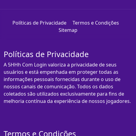
Políticas de Privacidade
Termos e Condições
Sitemap
Políticas de Privacidade
A 5HHh Com Login valoriza a privacidade de seus
usuários e está empenhada em proteger todas as
informações pessoais fornecidas durante o uso de
nossos canais de comunicação. Todos os dados
coletados são utilizados exclusivamente para fins de
melhoria contínua da experiência de nossos jogadores.
Termos e Condições