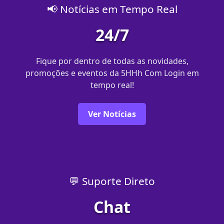
📢 Notícias em Tempo Real
24/7
Fique por dentro de todas as novidades,
promoções e eventos da 5HHh Com Login em
tempo real!
Ver Notícias
💬 Suporte Direto
Chat