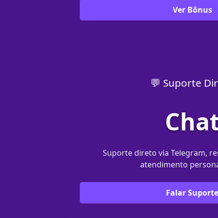
Ver Bônus
💬 Suporte Di
Cha
Suporte direto via Telegram, r
atendimento persona
Falar Suport