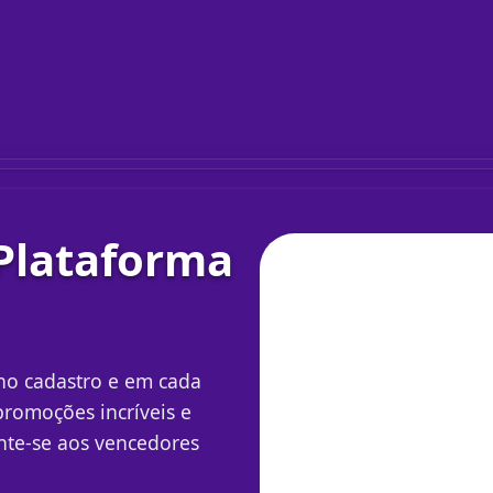
 Plataforma
no cadastro e em cada
promoções incríveis e
unte-se aos vencedores