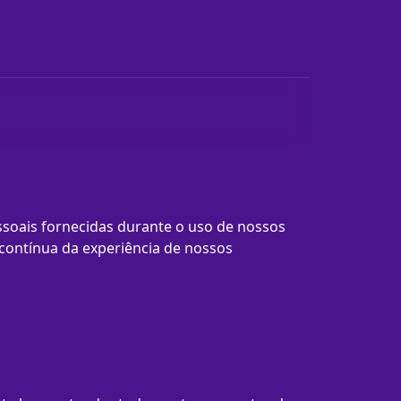
ssoais fornecidas durante o uso de nossos
 contínua da experiência de nossos