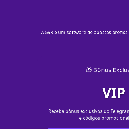
A 59R é um software de apostas profiss
🎁 Bônus Exclu
VIP
Receba bônus exclusivos do Telegra
e códigos promocionai