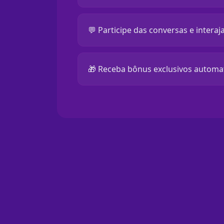
💬 Participe das conversas e interaj
🎁 Receba bônus exclusivos autom