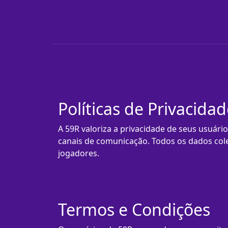
Políticas de Privacida
A 59R valoriza a privacidade de seus usuár
canais de comunicação. Todos os dados cole
jogadores.
Termos e Condições