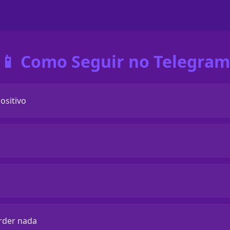
📱 Como Seguir no Telegram
ositivo
erder nada