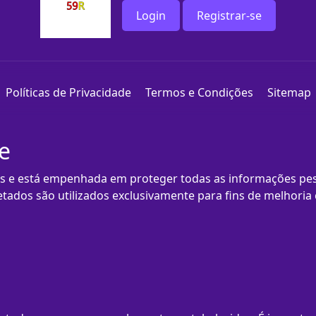
Login
Registrar-se
Políticas de Privacidade
Termos e Condições
Sitemap
de
ios e está empenhada em proteger todas as informações pe
tados são utilizados exclusivamente para fins de melhoria