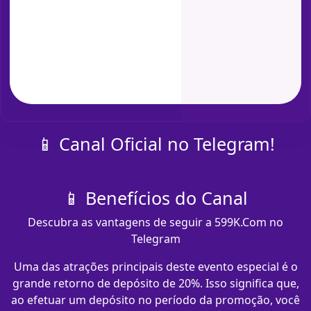
📱 Canal Oficial no Telegram!
📱 Benefícios do Canal
Descubra as vantagens de seguir a 599K.Com no
Telegram
Uma das atrações principais deste evento especial é o
grande retorno de depósito de 20%. Isso significa que,
ao efetuar um depósito no período da promoção, você