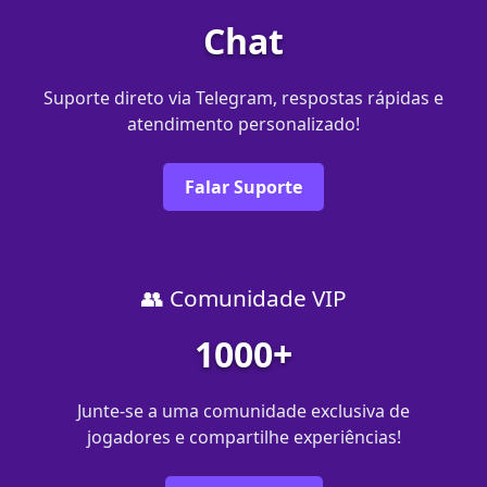
Chat
Suporte direto via Telegram, respostas rápidas e
atendimento personalizado!
Falar Suporte
👥 Comunidade VIP
1000+
Junte-se a uma comunidade exclusiva de
jogadores e compartilhe experiências!