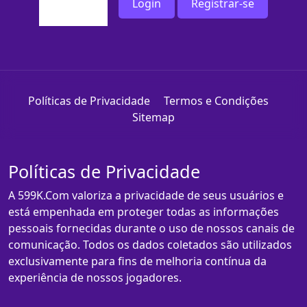
Login
Registrar-se
Políticas de Privacidade
Termos e Condições
Sitemap
Políticas de Privacidade
A 599K.Com valoriza a privacidade de seus usuários e
está empenhada em proteger todas as informações
pessoais fornecidas durante o uso de nossos canais de
comunicação. Todos os dados coletados são utilizados
exclusivamente para fins de melhoria contínua da
experiência de nossos jogadores.