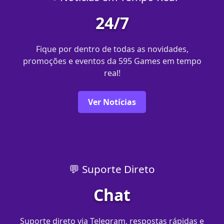
24/7
Fique por dentro de todas as novidades,
promoções e eventos da 595 Games em tempo
real!
Ver Notícias
💬 Suporte Direto
Chat
Suporte direto via Telegram, respostas rápidas e