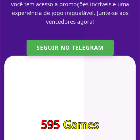
você tem acesso a promoções incríveis e uma
experiência de jogo inigualável. Junte-se aos
vencedores agora!
SEGUIR NO TELEGRAM