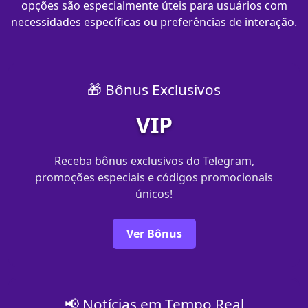
opções são especialmente úteis para usuários com
necessidades específicas ou preferências de interação.
🎁 Bônus Exclusivos
VIP
Receba bônus exclusivos do Telegram,
promoções especiais e códigos promocionais
únicos!
Ver Bônus
📢 Notícias em Tempo Real