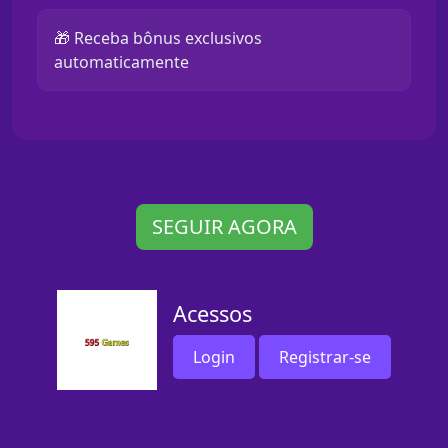
🎁 Receba bônus exclusivos
automaticamente
SEGUIR AGORA
Acessos
Login
Registrar-se