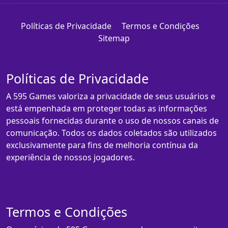
Políticas de Privacidade
Termos e Condições
Sitemap
Políticas de Privacidade
A 595 Games valoriza a privacidade de seus usuários e
está empenhada em proteger todas as informações
pessoais fornecidas durante o uso de nossos canais de
comunicação. Todos os dados coletados são utilizados
exclusivamente para fins de melhoria contínua da
experiência de nossos jogadores.
Termos e Condições