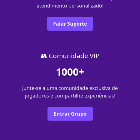
atendimento personalizado!
Falar Suporte
👥 Comunidade VIP
1000+
Junte-se a uma comunidade exclusiva de
jogadores e compartilhe experiências!
Entrar Grupo