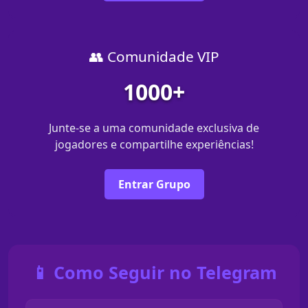
👥 Comunidade VIP
1000+
Junte-se a uma comunidade exclusiva de
jogadores e compartilhe experiências!
Entrar Grupo
📱 Como Seguir no Telegram