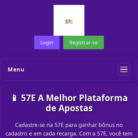
Login
Registrar-se
Menu
📱 57E A Melhor Plataforma
de Apostas
Cadastre-se na 57E para ganhar bônus no
cadastro e em cada recarga. Com a 57E, você tem