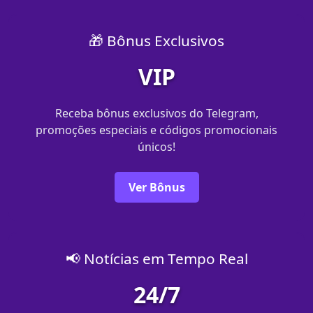
🎁 Bônus Exclusivos
VIP
Receba bônus exclusivos do Telegram,
promoções especiais e códigos promocionais
únicos!
Ver Bônus
📢 Notícias em Tempo Real
24/7