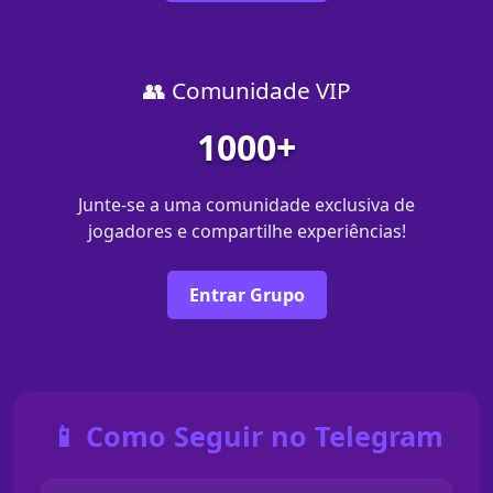
👥 Comunidade VIP
1000+
Junte-se a uma comunidade exclusiva de
jogadores e compartilhe experiências!
Entrar Grupo
📱 Como Seguir no Telegram