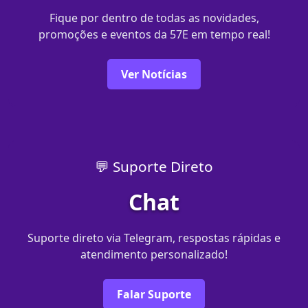
Fique por dentro de todas as novidades,
promoções e eventos da 57E em tempo real!
Ver Notícias
💬 Suporte Direto
Chat
Suporte direto via Telegram, respostas rápidas e
atendimento personalizado!
Falar Suporte