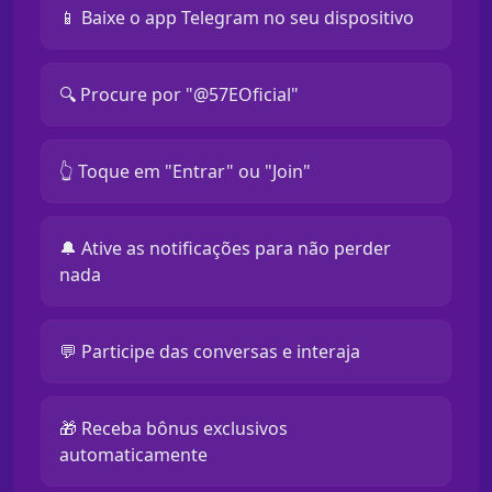
📱 Baixe o app Telegram no seu dispositivo
🔍 Procure por "@57EOficial"
👆 Toque em "Entrar" ou "Join"
🔔 Ative as notificações para não perder
nada
💬 Participe das conversas e interaja
🎁 Receba bônus exclusivos
automaticamente