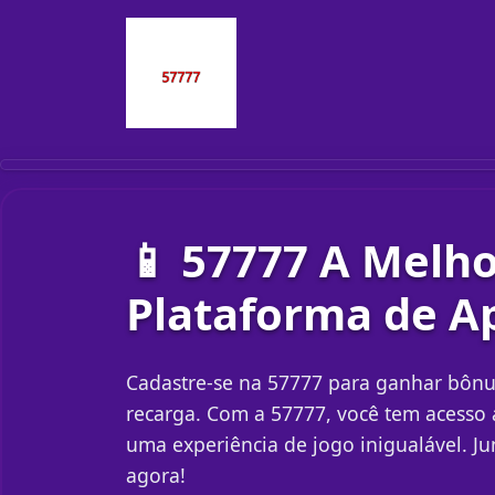
📱 57777 A Melh
Plataforma de A
Cadastre-se na 57777 para ganhar bônu
recarga. Com a 57777, você tem acesso 
uma experiência de jogo inigualável. J
agora!