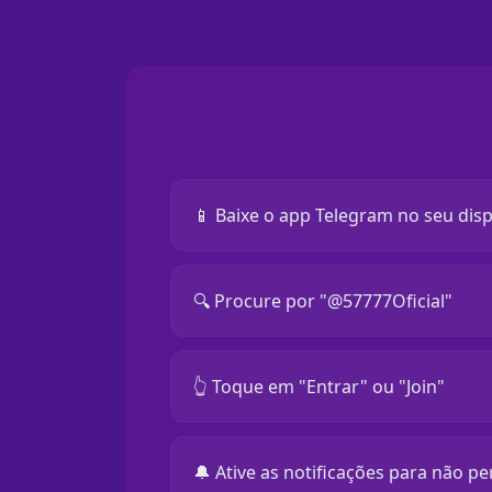
📱 Baixe o app Telegram no seu disp
🔍 Procure por "@57777Oficial"
👆 Toque em "Entrar" ou "Join"
🔔 Ative as notificações para não p