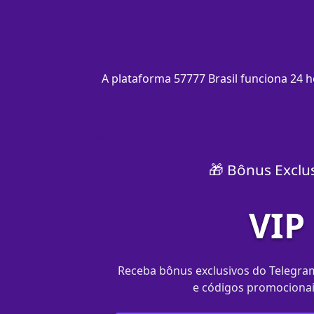
A plataforma 57777 Brasil funciona 24
🎁 Bônus Exclu
VIP
Receba bônus exclusivos do Telegra
e códigos promocionai