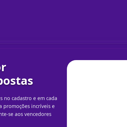
or
postas
s no cadastro e em cada
a promoções incríveis e
unte-se aos vencedores