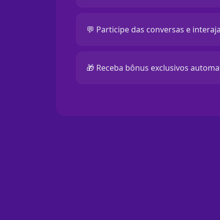
💬 Participe das conversas e interaj
🎁 Receba bônus exclusivos autom