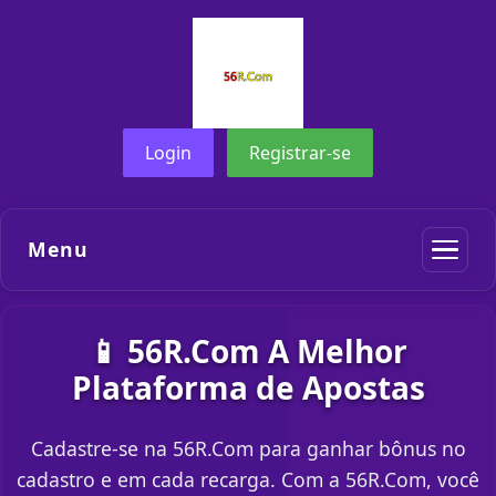
Login
Registrar-se
Menu
📱 56R.Com A Melhor
Plataforma de Apostas
Cadastre-se na 56R.Com para ganhar bônus no
cadastro e em cada recarga. Com a 56R.Com, você