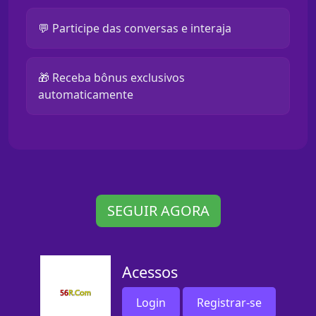
💬 Participe das conversas e interaja
🎁 Receba bônus exclusivos
automaticamente
SEGUIR AGORA
Acessos
Login
Registrar-se