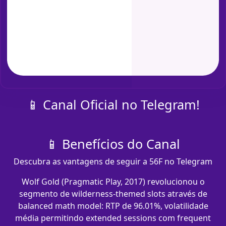
📱 Canal Oficial no Telegram!
📱 Benefícios do Canal
Descubra as vantagens de seguir a 56F no Telegram
Wolf Gold (Pragmatic Play, 2017) revolucionou o
segmento de wilderness-themed slots através de
balanced math model: RTP de 96.01%, volatilidade
média permitindo extended sessions com frequent