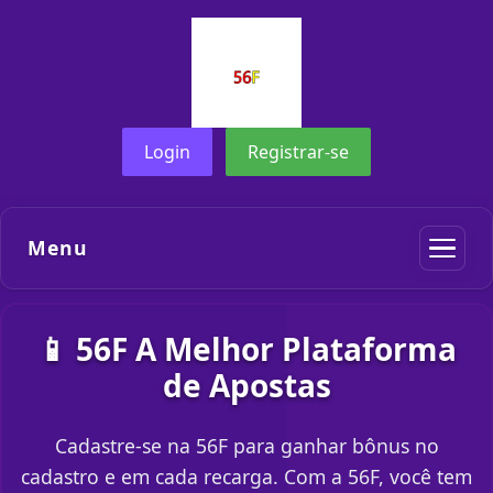
Login
Registrar-se
Menu
📱 56F A Melhor Plataforma
de Apostas
Cadastre-se na 56F para ganhar bônus no
cadastro e em cada recarga. Com a 56F, você tem