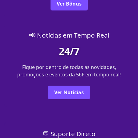
Ver Bônus
📢 Notícias em Tempo Real
24/7
Fique por dentro de todas as novidades,
promoções e eventos da 56F em tempo real!
Ver Notícias
💬 Suporte Direto