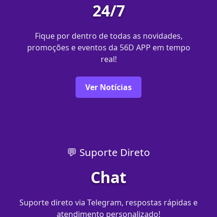
24/7
Fique por dentro de todas as novidades,
promoções e eventos da 56D APP em tempo
real!
Ver Notícias
💬 Suporte Direto
Chat
Suporte direto via Telegram, respostas rápidas e
atendimento personalizado!