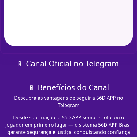
📱 Canal Oficial no Telegram!
📱 Benefícios do Canal
Descubra as vantagens de seguir a 56D APP no
Telegram
Desde sua criação, a 56D APP sempre colocou o
jogador em primeiro lugar — o sistema 56D APP Brasil
garante segurança e justiça, conquistando confiança