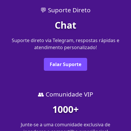
💬 Suporte Direto
Chat
Suporte direto via Telegram, respostas rápidas e
atendimento personalizado!
Falar Suporte
👥 Comunidade VIP
1000+
Junte-se a uma comunidade exclusiva de