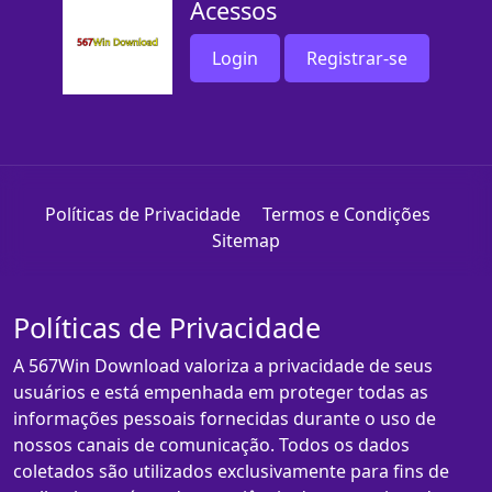
Acessos
Login
Registrar-se
Políticas de Privacidade
Termos e Condições
Sitemap
Políticas de Privacidade
A 567Win Download valoriza a privacidade de seus
usuários e está empenhada em proteger todas as
informações pessoais fornecidas durante o uso de
nossos canais de comunicação. Todos os dados
coletados são utilizados exclusivamente para fins de