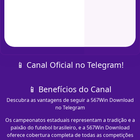
📱 Canal Oficial no Telegram!
📱 Benefícios do Canal
Descubra as vantagens de seguir a 567Win Download
no Telegram
Os campeonatos estaduais representam a tradição e a
paixão do futebol brasileiro, e a 567Win Download
oferece cobertura completa de todas as competições