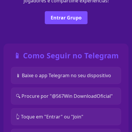
jogadores e compartilhe experiências!
Entrar Grupo
📱 Como Seguir no Telegram
📱 Baixe o app Telegram no seu dispositivo
🔍 Procure por "@567Win DownloadOficial"
👆 Toque em "Entrar" ou "Join"