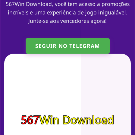
567Win Download, você tem acesso a promoções
incríveis e uma experiência de jogo inigualável.
Junte-se aos vencedores agora!
SEGUIR NO TELEGRAM