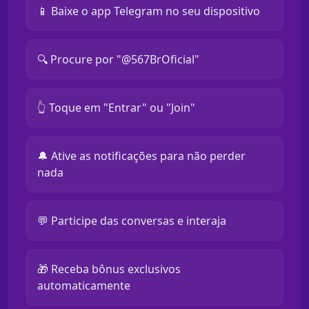
📱 Baixe o app Telegram no seu dispositivo
🔍 Procure por "@567BrOficial"
👆 Toque em "Entrar" ou "Join"
🔔 Ative as notificações para não perder
nada
💬 Participe das conversas e interaja
🎁 Receba bônus exclusivos
automaticamente