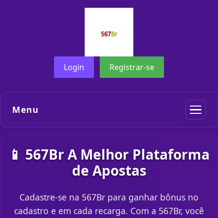
Login
Registrar-se
Menu
📱 567Br A Melhor Plataforma
de Apostas
Cadastre-se na 567Br para ganhar bônus no
cadastro e em cada recarga. Com a 567Br, você