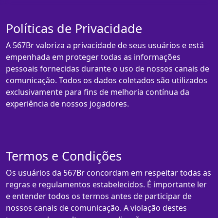
Políticas de Privacidade
A 567Br valoriza a privacidade de seus usuários e está
empenhada em proteger todas as informações
pessoais fornecidas durante o uso de nossos canais de
comunicação. Todos os dados coletados são utilizados
exclusivamente para fins de melhoria contínua da
experiência de nossos jogadores.
Termos e Condições
Os usuários da 567Br concordam em respeitar todas as
regras e regulamentos estabelecidos. É importante ler
e entender todos os termos antes de participar de
nossos canais de comunicação. A violação destes