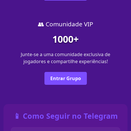
👥 Comunidade VIP
1000+
Junte-se a uma comunidade exclusiva de
jogadores e compartilhe experiências!
Entrar Grupo
📱 Como Seguir no Telegram