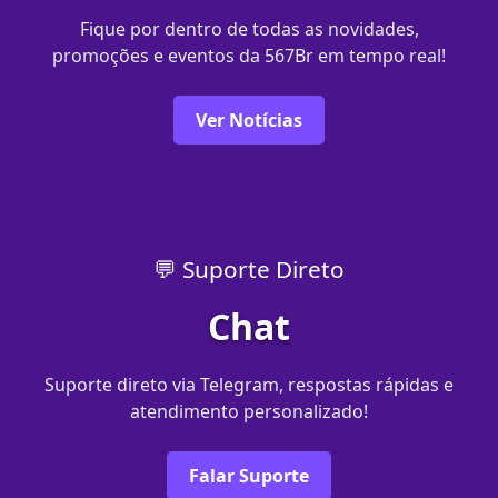
Fique por dentro de todas as novidades,
promoções e eventos da 567Br em tempo real!
Ver Notícias
💬 Suporte Direto
Chat
Suporte direto via Telegram, respostas rápidas e
atendimento personalizado!
Falar Suporte