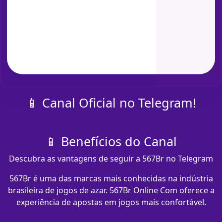
📱 Canal Oficial no Telegram!
📱 Benefícios do Canal
Descubra as vantagens de seguir a 567Br no Telegram
567Br é uma das marcas mais conhecidas na indústria
brasileira de jogos de azar. 567Br Online Com oferece a
experiência de apostas em jogos mais confortável.