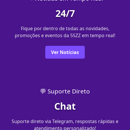
24/7
Fique por dentro de todas as novidades,
promoções e eventos da 55ZZ em tempo real!
Ver Notícias
💬 Suporte Direto
Chat
Suporte direto via Telegram, respostas rápidas e
atendimento personalizado!