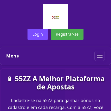
Login
Registrar-se
Menu
📱 55ZZ A Melhor Plataforma
de Apostas
Cadastre-se na 55ZZ para ganhar bônus no
cadastro e em cada recarga. Com a 55ZZ, você