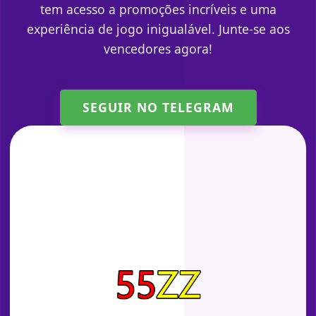
tem acesso a promoções incríveis e uma
experiência de jogo inigualável. Junte-se aos
vencedores agora!
SEGUIR NO TELEGRAM