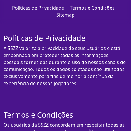
Políticas de Privacidade
Termos e Condições
Sitemap
Políticas de Privacidade
A 55ZZ valoriza a privacidade de seus usuários e está
empenhada em proteger todas as informações
pessoais fornecidas durante o uso de nossos canais de
comunicação. Todos os dados coletados são utilizados
exclusivamente para fins de melhoria contínua da
experiência de nossos jogadores.
Termos e Condições
Os usuários da 55ZZ concordam em respeitar todas as