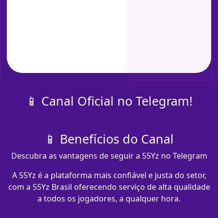
📱 Canal Oficial no Telegram!
📱 Benefícios do Canal
Descubra as vantagens de seguir a 55Yz no Telegram
A 55Yz é a plataforma mais confiável e justa do setor,
com a 55Yz Brasil oferecendo serviço de alta qualidade
a todos os jogadores, a qualquer hora.