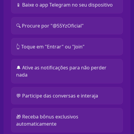
📱 Baixe o app Telegram no seu dispositivo
🔍 Procure por "@55YzOficial"
👆 Toque em "Entrar" ou "Join"
🔔 Ative as notificações para não perder
nada
💬 Participe das conversas e interaja
🎁 Receba bônus exclusivos
automaticamente