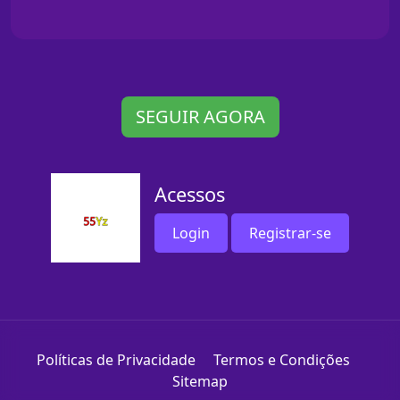
SEGUIR AGORA
Acessos
Login
Registrar-se
Políticas de Privacidade
Termos e Condições
Sitemap