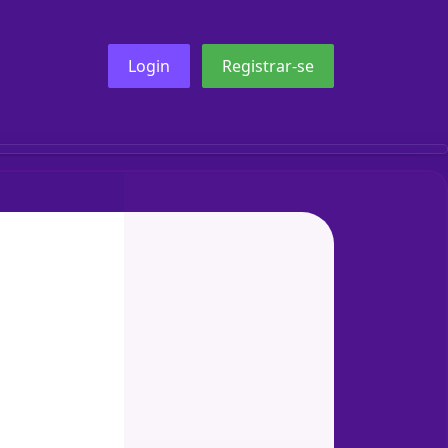
Login
Registrar-se