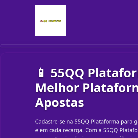
📱 55QQ Platafo
Melhor Platafor
Apostas
Cadastre-se na 55QQ Plataforma para g
e em cada recarga. Com a 55QQ Platafo