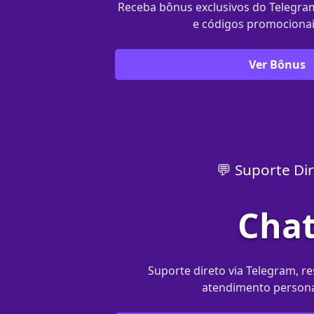
Receba bônus exclusivos do Telegra
e códigos promocionai
Ver Bônus
💬 Suporte Di
Cha
Suporte direto via Telegram, r
atendimento persona