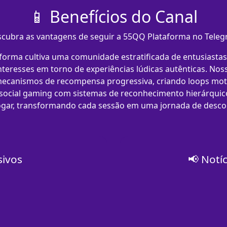
📱 Benefícios do Canal
cubra as vantagens de seguir a 55QQ Plataforma no Tele
forma cultiva uma comunidade estratificada de entusiastas,
teresses em torno de experiências lúdicas autênticas. No
mecanismos de recompensa progressiva, criando loops mot
 social gaming com sistemas de reconhecimento hierárqui
ogar, transformando cada sessão em uma jornada de descob
sivos
📢 Notí