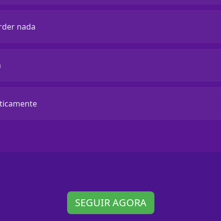
erder nada
a
aticamente
SEGUIR AGORA