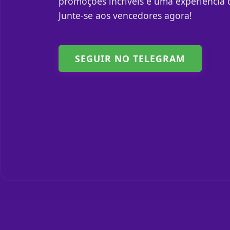
promoções incríveis e uma experiência d
Junte-se aos vencedores agora!
SEGUIR NO TELEGRAM