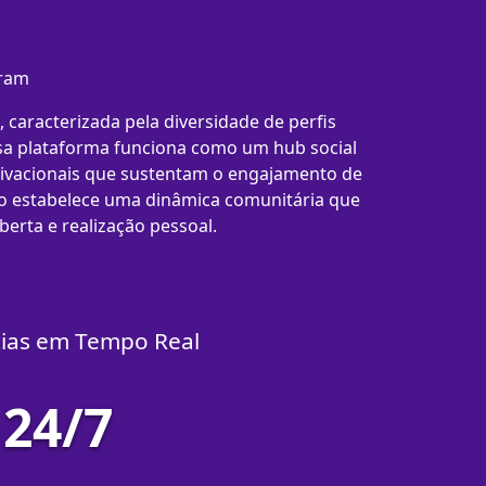
gram
 caracterizada pela diversidade de perfis
ssa plataforma funciona como um hub social
ivacionais que sustentam o engajamento de
co estabelece uma dinâmica comunitária que
erta e realização pessoal.
cias em Tempo Real
24/7