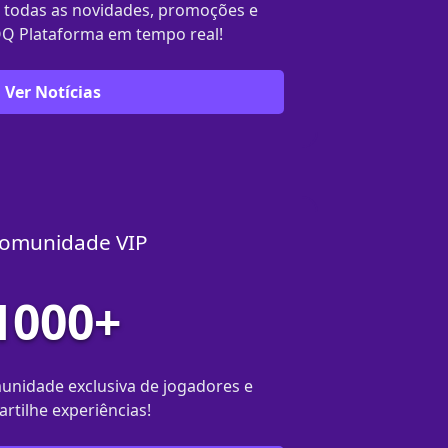
e todas as novidades, promoções e
Q Plataforma em tempo real!
Ver Notícias
Comunidade VIP
1000+
unidade exclusiva de jogadores e
rtilhe experiências!