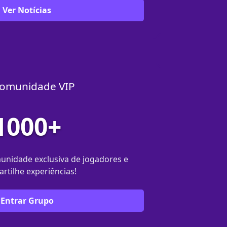
Ver Notícias
Comunidade VIP
1000+
unidade exclusiva de jogadores e
rtilhe experiências!
Entrar Grupo