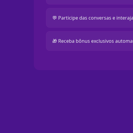
💬 Participe das conversas e interaj
🎁 Receba bônus exclusivos autom