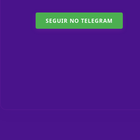
SEGUIR NO TELEGRAM