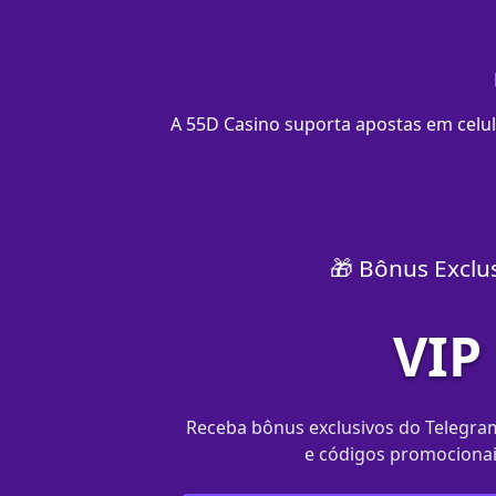
A 55D Casino suporta apostas em celul
🎁 Bônus Exclu
VIP
Receba bônus exclusivos do Telegra
e códigos promocionai