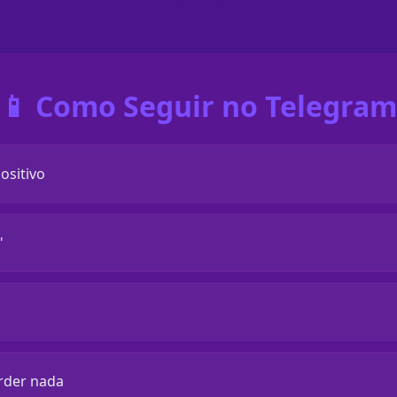
📱 Como Seguir no Telegram
ositivo
"
erder nada