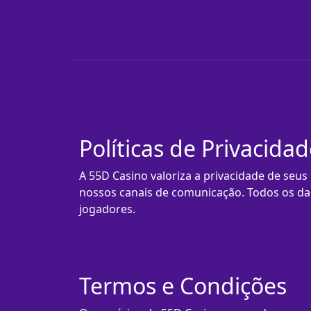
Políticas de Privacida
A 55D Casino valoriza a privacidade de seu
nossos canais de comunicação. Todos os dad
jogadores.
Termos e Condições