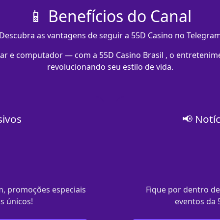
📱 Benefícios do Canal
Descubra as vantagens de seguir a 55D Casino no Telegra
ar e computador — com a 55D Casino Brasil , o entretenime
revolucionando seu estilo de vida.
sivos
📢 Notí
m, promoções especiais
Fique por dentro d
s únicos!
eventos da 