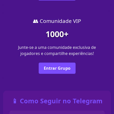
👥 Comunidade VIP
1000+
Junte-se a uma comunidade exclusiva de
jogadores e compartilhe experiências!
Entrar Grupo
📱 Como Seguir no Telegram