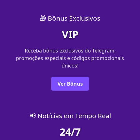
🎁 Bônus Exclusivos
VIP
Receba bônus exclusivos do Telegram,
promoções especiais e códigos promocionais
únicos!
Ver Bônus
📢 Notícias em Tempo Real
24/7