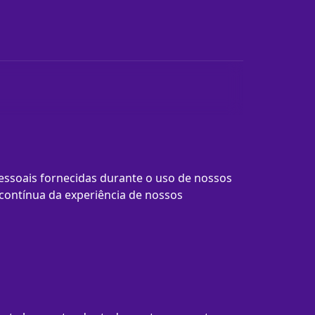
essoais fornecidas durante o uso de nossos
 contínua da experiência de nossos