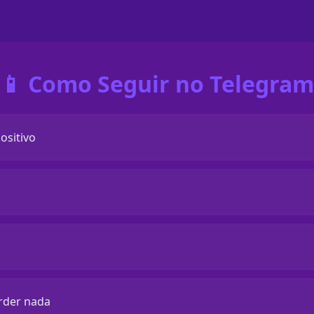
📱 Como Seguir no Telegram
ositivo
erder nada