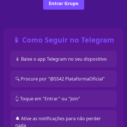
Entrar Grupo
📱 Como Seguir no Telegram
📱 Baixe o app Telegram no seu dispositivo
🔍 Procure por "@5542 PlataformaOficial"
👆 Toque em "Entrar" ou "Join"
🔔 Ative as notificações para não perder
nada