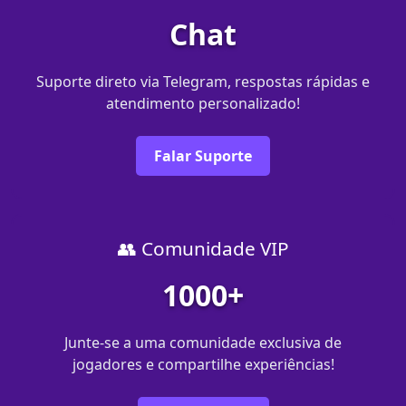
Chat
Suporte direto via Telegram, respostas rápidas e
atendimento personalizado!
Falar Suporte
👥 Comunidade VIP
1000+
Junte-se a uma comunidade exclusiva de
jogadores e compartilhe experiências!