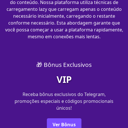
do conteúdo. Nossa plataforma utiliza técnicas de
carregamento lazy que carregam apenas o conteúdo
necessário inicialmente, carregando o restante
conforme necessário. Esta abordagem garante que
você possa começar a usar a plataforma rapidamente,
mesmo em conexões mais lentas.
🎁 Bônus Exclusivos
VIP
Receba bônus exclusivos do Telegram,
promoções especiais e códigos promocionais
únicos!
Ver Bônus