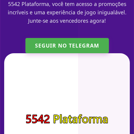
5542 Plataforma, você tem acesso a promoções
incríveis e uma experiência de jogo inigualável.
Junte-se aos vencedores agora!
SEGUIR NO TELEGRAM