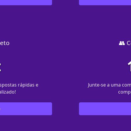
reto
👥 
t
espostas rápidas e
Junte-se a uma com
lizado!
compa
e