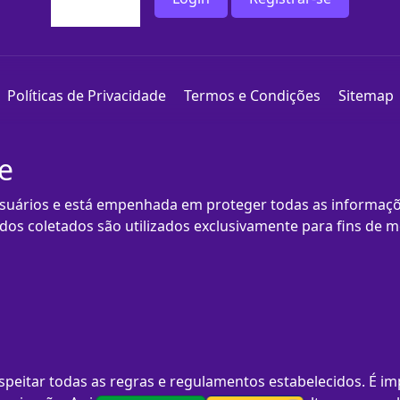
Políticas de Privacidade
Termos e Condições
Sitemap
de
 usuários e está empenhada em proteger todas as informaçõ
os coletados são utilizados exclusivamente para fins de m
eitar todas as regras e regulamentos estabelecidos. É im