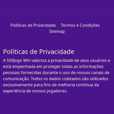
Políticas de Privacidade
Termos e Condições
Sitemap
Políticas de Privacidade
A 500Jogo Win valoriza a privacidade de seus usuários e
está empenhada em proteger todas as informações
pessoais fornecidas durante o uso de nossos canais de
comunicação. Todos os dados coletados são utilizados
exclusivamente para fins de melhoria contínua da
experiência de nossos jogadores.