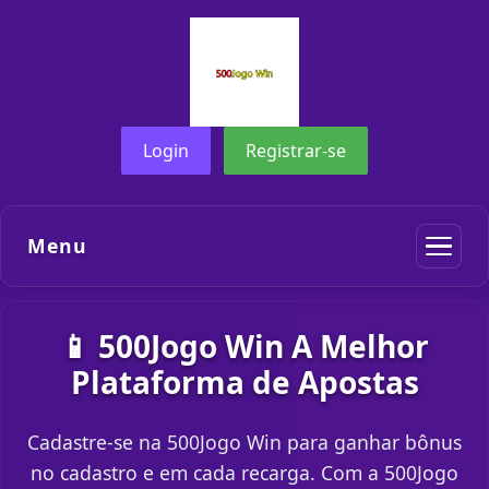
Login
Registrar-se
Menu
📱 500Jogo Win A Melhor
Plataforma de Apostas
Cadastre-se na 500Jogo Win para ganhar bônus
no cadastro e em cada recarga. Com a 500Jogo