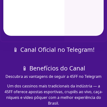
📱 Canal Oficial no Telegram!
📱 Benefícios do Canal
Descubra as vantagens de seguir a 45FF no Telegram
Um dos cassinos mais tradicionais da indústria — a
45FF oferece apostas esportivas, crupiês ao vivo, caça-
níqueis e vídeo pôquer com a melhor experiência do
Brasil.