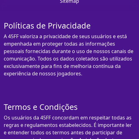
Sitemap
Políticas de Privacidade
A 45FF valoriza a privacidade de seus usuários e está
empenhada em proteger todas as informações
pessoais fornecidas durante o uso de nossos canais de
comunicação. Todos os dados coletados são utilizados
exclusivamente para fins de melhoria contínua da
experiência de nossos jogadores.
Termos e Condições
Os usuários da 45FF concordam em respeitar todas as
regras e regulamentos estabelecidos. É importante ler
e entender todos os termos antes de participar de