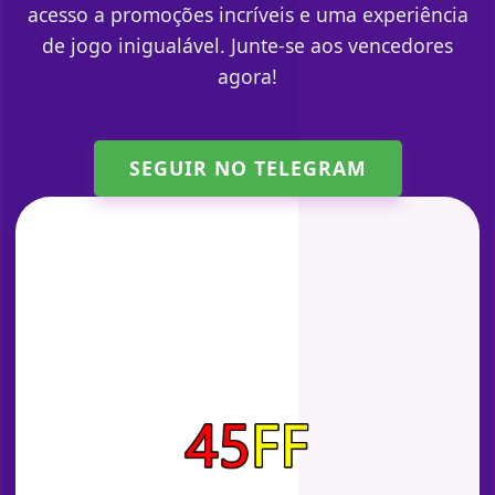
acesso a promoções incríveis e uma experiência
de jogo inigualável. Junte-se aos vencedores
agora!
SEGUIR NO TELEGRAM