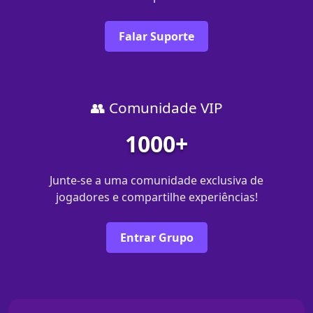
Falar Suporte
👥 Comunidade VIP
1000+
Junte-se a uma comunidade exclusiva de
jogadores e compartilhe experiências!
Entrar Grupo