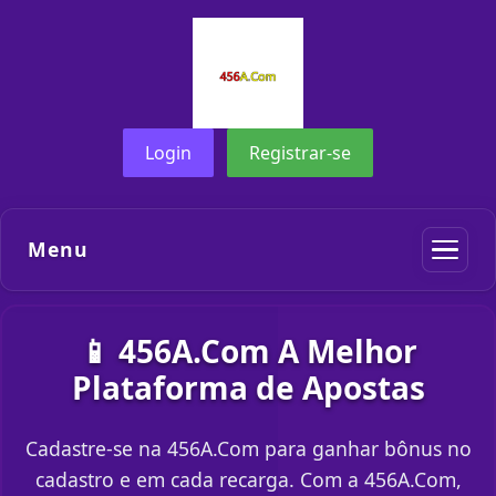
Login
Registrar-se
Menu
📱 456A.Com A Melhor
Plataforma de Apostas
Cadastre-se na 456A.Com para ganhar bônus no
cadastro e em cada recarga. Com a 456A.Com,