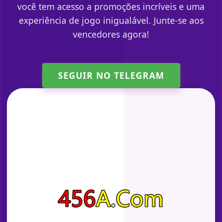
você tem acesso a promoções incríveis e uma
experiência de jogo inigualável. Junte-se aos
vencedores agora!
SEGUIR NO TELEGRAM