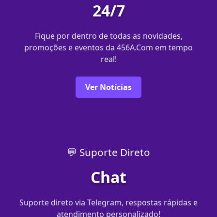
24/7
Fique por dentro de todas as novidades,
promoções e eventos da 456A.Com em tempo
real!
Ver Notícias
💬 Suporte Direto
Chat
Suporte direto via Telegram, respostas rápidas e
atendimento personalizado!