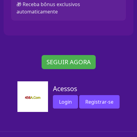
🎁 Receba bônus exclusivos
automaticamente
SEGUIR AGORA
Acessos
Login
Registrar-se