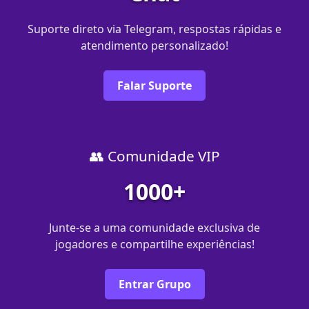
Suporte direto via Telegram, respostas rápidas e
atendimento personalizado!
Falar Suporte
👥 Comunidade VIP
1000+
Junte-se a uma comunidade exclusiva de
jogadores e compartilhe experiências!
Entrar Grupo