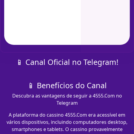
📱 Canal Oficial no Telegram!
📱 Benefícios do Canal
Descubra as vantagens de seguir a 4555.Com no
Telegram
A plataforma do cassino 4555.Com era acessível em
vários dispositivos, incluindo computadores desktop,
smartphones e tablets. O cassino provavelmente