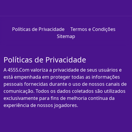
Políticas de Privacidade
Termos e Condições
Sitemap
Políticas de Privacidade
A 4555.Com valoriza a privacidade de seus usuários e
está empenhada em proteger todas as informações
pessoais fornecidas durante o uso de nossos canais de
comunicação. Todos os dados coletados são utilizados
exclusivamente para fins de melhoria contínua da
experiência de nossos jogadores.