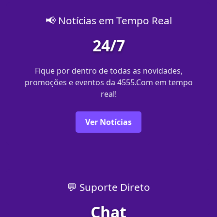
📢 Notícias em Tempo Real
24/7
Fique por dentro de todas as novidades,
promoções e eventos da 4555.Com em tempo
real!
Ver Notícias
💬 Suporte Direto
Chat