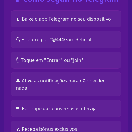
📱 Baixe o app Telegram no seu dispositivo
🔍 Procure por "@444GameOficial"
👆 Toque em "Entrar" ou "Join"
🔔 Ative as notificações para não perder
nada
💬 Participe das conversas e interaja
🎁 Receba bônus exclusivos