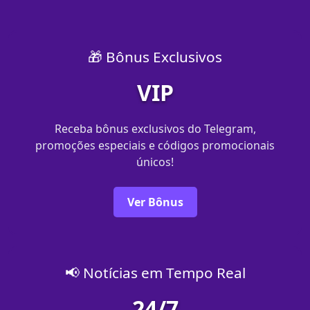
🎁 Bônus Exclusivos
VIP
Receba bônus exclusivos do Telegram,
promoções especiais e códigos promocionais
únicos!
Ver Bônus
📢 Notícias em Tempo Real
24/7