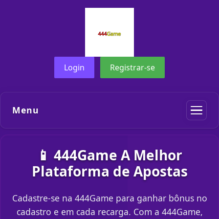
Login
Registrar-se
Menu
📱 444Game A Melhor
Plataforma de Apostas
Cadastre-se na 444Game para ganhar bônus no
cadastro e em cada recarga. Com a 444Game,