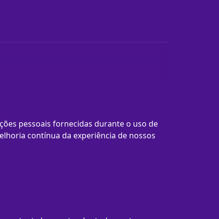
ções pessoais fornecidas durante o uso de
elhoria contínua da experiência de nossos