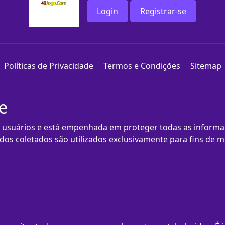
Login
Registrar-se
Políticas de Privacidade
Termos e Condições
Sitemap
de
s usuários e está empenhada em proteger todas as informa
os coletados são utilizados exclusivamente para fins de m