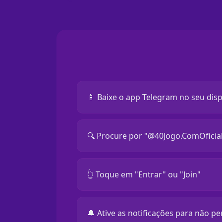
📱 Baixe o app Telegram no seu disp
🔍 Procure por "@40Jogo.ComOficia
👆 Toque em "Entrar" ou "Join"
🔔 Ative as notificações para não p