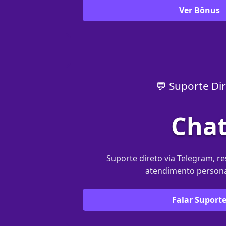
Ver Bônus
💬 Suporte Di
Cha
Suporte direto via Telegram, r
atendimento persona
Falar Suport