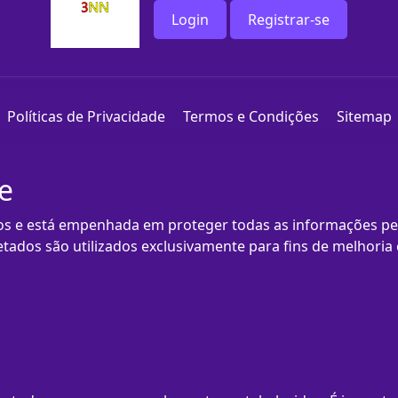
Login
Registrar-se
Políticas de Privacidade
Termos e Condições
Sitemap
de
rios e está empenhada em proteger todas as informações pe
tados são utilizados exclusivamente para fins de melhoria