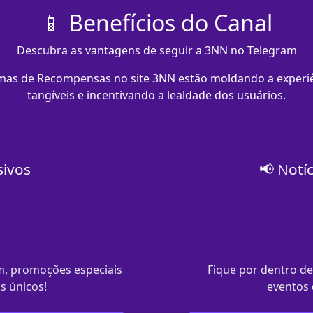
📱 Benefícios do Canal
Descubra as vantagens de seguir a 3NN no Telegram
as de Recompensas no site 3NN estão moldando a experiên
tangíveis e incentivando a lealdade dos usuários.
sivos
📢 Notí
m, promoções especiais
Fique por dentro d
s únicos!
eventos 