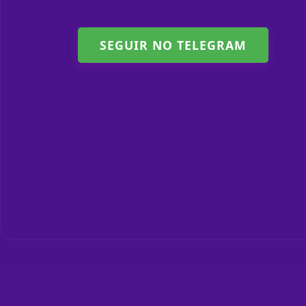
SEGUIR NO TELEGRAM