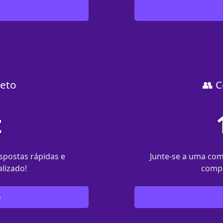
reto
👥 
t
espostas rápidas e
Junte-se a uma com
lizado!
compa
e