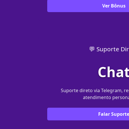
Ver Bônus
💬 Suporte Di
Cha
Suporte direto via Telegram, r
atendimento persona
Falar Suport