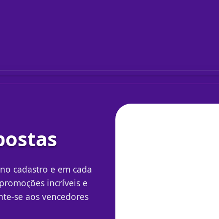
postas
no cadastro e em cada
promoções incríveis e
unte-se aos vencedores