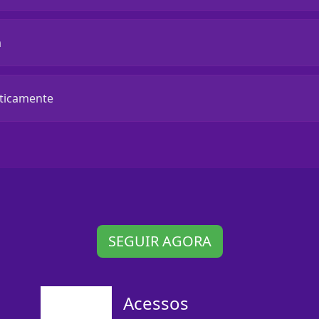
a
aticamente
SEGUIR AGORA
Acessos