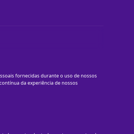
ssoais fornecidas durante o uso de nossos
 contínua da experiência de nossos