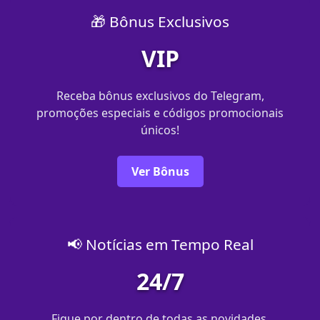
🎁 Bônus Exclusivos
VIP
Receba bônus exclusivos do Telegram,
promoções especiais e códigos promocionais
únicos!
Ver Bônus
📢 Notícias em Tempo Real
24/7
Fique por dentro de todas as novidades,