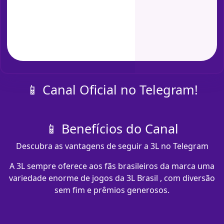
📱 Canal Oficial no Telegram!
📱 Benefícios do Canal
Descubra as vantagens de seguir a 3L no Telegram
A 3L sempre oferece aos fãs brasileiros da marca uma
variedade enorme de jogos da 3L Brasil , com diversão
sem fim e prêmios generosos.