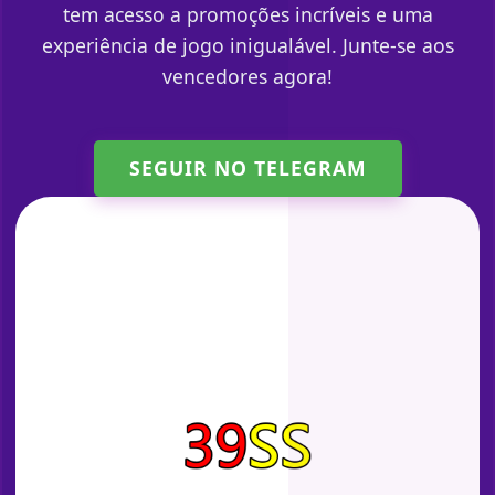
tem acesso a promoções incríveis e uma
experiência de jogo inigualável. Junte-se aos
vencedores agora!
SEGUIR NO TELEGRAM