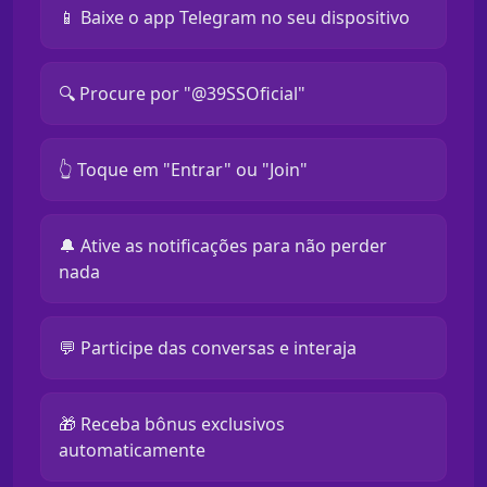
📱 Baixe o app Telegram no seu dispositivo
🔍 Procure por "@39SSOficial"
👆 Toque em "Entrar" ou "Join"
🔔 Ative as notificações para não perder
nada
💬 Participe das conversas e interaja
🎁 Receba bônus exclusivos
automaticamente