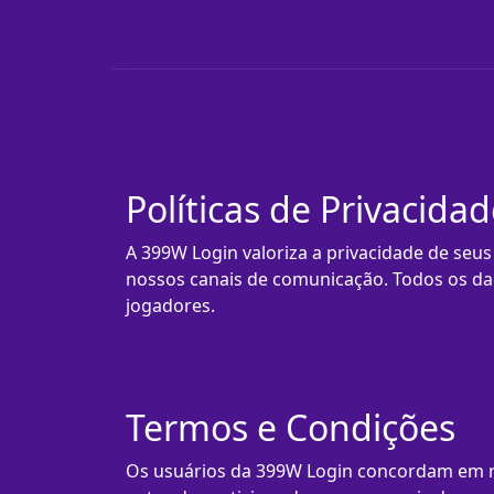
Políticas de Privacida
A 399W Login valoriza a privacidade de seu
nossos canais de comunicação. Todos os dad
jogadores.
Termos e Condições
Os usuários da 399W Login concordam em re