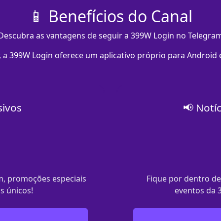
📱 Benefícios do Canal
Descubra as vantagens de seguir a 399W Login no Telegra
, a 399W Login oferece um aplicativo próprio para Android
sivos
📢 Notí
m, promoções especiais
Fique por dentro d
s únicos!
eventos da 