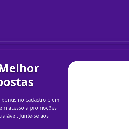
 Melhor
postas
 bônus no cadastro e em
tem acesso a promoções
ualável. Junte-se aos