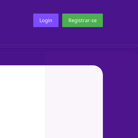
Login
Registrar-se