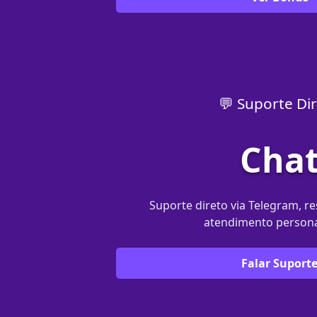
💬 Suporte Di
Cha
Suporte direto via Telegram, r
atendimento persona
Falar Suport