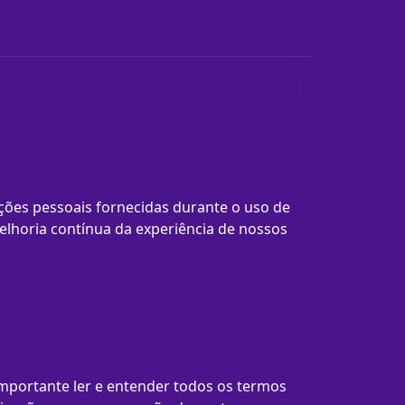
ções pessoais fornecidas durante o uso de
elhoria contínua da experiência de nossos
mportante ler e entender todos os termos