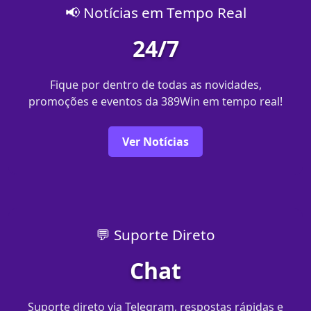
📢 Notícias em Tempo Real
24/7
Fique por dentro de todas as novidades,
promoções e eventos da 389Win em tempo real!
Ver Notícias
💬 Suporte Direto
Chat
Suporte direto via Telegram, respostas rápidas e