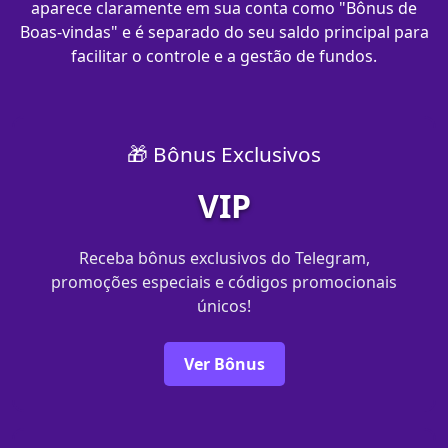
aparece claramente em sua conta como "Bônus de
Boas-vindas" e é separado do seu saldo principal para
facilitar o controle e a gestão de fundos.
🎁 Bônus Exclusivos
VIP
Receba bônus exclusivos do Telegram,
promoções especiais e códigos promocionais
únicos!
Ver Bônus