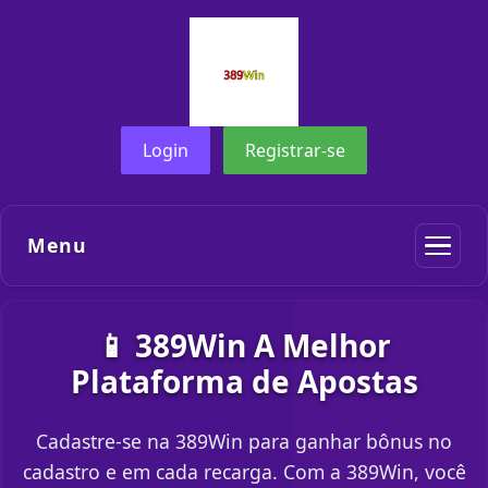
Login
Registrar-se
Menu
📱 389Win A Melhor
Plataforma de Apostas
Cadastre-se na 389Win para ganhar bônus no
cadastro e em cada recarga. Com a 389Win, você