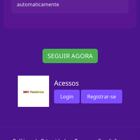
automaticamente
SEGUIR AGORA
Acessos
Login
Registrar-se