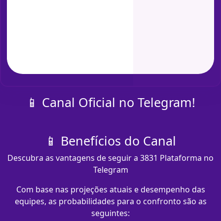
📱 Canal Oficial no Telegram!
📱 Benefícios do Canal
Descubra as vantagens de seguir a 3831 Plataforma no
Telegram
Com base nas projeções atuais e desempenho das
equipes, as probabilidades para o confronto são as
seguintes: