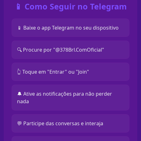
📱 Como Seguir no Telegram
📱 Baixe o app Telegram no seu dispositivo
🔍 Procure por "@378Brl.ComOficial"
👆 Toque em "Entrar" ou "Join"
🔔 Ative as notificações para não perder
nada
💬 Participe das conversas e interaja