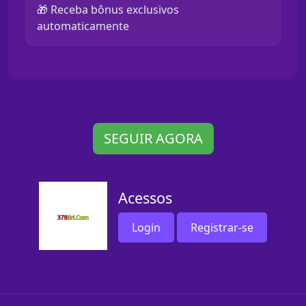
🎁 Receba bônus exclusivos
automaticamente
SEGUIR AGORA
Acessos
Login
Registrar-se