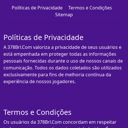
Políticas de Privacidade
Termos e Condições
Sitemap
Políticas de Privacidade
A 378Brl.Com valoriza a privacidade de seus usuários e
está empenhada em proteger todas as informações
pessoais fornecidas durante o uso de nossos canais de
comunicação. Todos os dados coletados são utilizados
exclusivamente para fins de melhoria contínua da
experiência de nossos jogadores.
Termos e Condições
Os usuários da 378Brl.Com concordam em respeitar