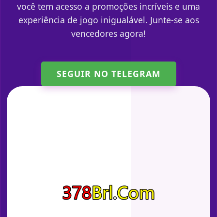
você tem acesso a promoções incríveis e uma
experiência de jogo inigualável. Junte-se aos
vencedores agora!
SEGUIR NO TELEGRAM