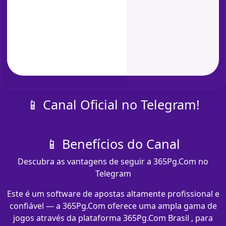
📱 Canal Oficial no Telegram!
📱 Benefícios do Canal
Descubra as vantagens de seguir a 365Pg.Com no
Telegram
Este é um software de apostas altamente profissional e
confiável — a 365Pg.Com oferece uma ampla gama de
jogos através da plataforma 365Pg.Com Brasil , para