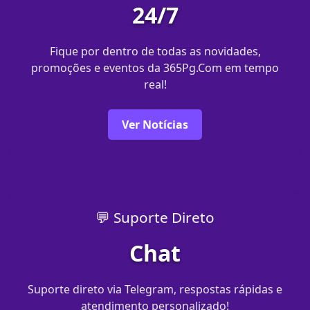
24/7
Fique por dentro de todas as novidades,
promoções e eventos da 365Pg.Com em tempo
real!
Ver Notícias
💬 Suporte Direto
Chat
Suporte direto via Telegram, respostas rápidas e
atendimento personalizado!