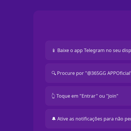
📱 Baixe o app Telegram no seu disp
🔍 Procure por "@365GG APPOficial
👆 Toque em "Entrar" ou "Join"
🔔 Ative as notificações para não p