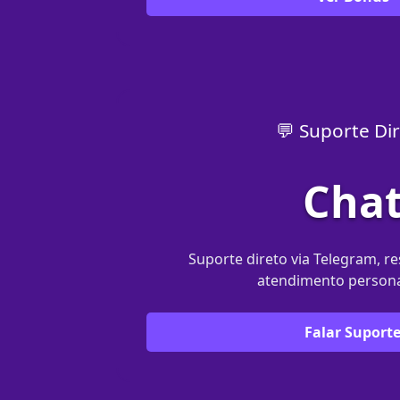
💬 Suporte Di
Cha
Suporte direto via Telegram, r
atendimento persona
Falar Suport