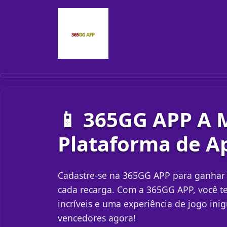
📱 365GG APP A 
Plataforma de A
Cadastre-se na 365GG APP para ganhar
cada recarga. Com a 365GG APP, você 
incríveis e uma experiência de jogo inig
vencedores agora!