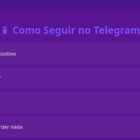
📱 Como Seguir no Telegram
ositivo
"
erder nada