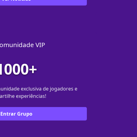
Comunidade VIP
1000+
unidade exclusiva de jogadores e
rtilhe experiências!
Entrar Grupo