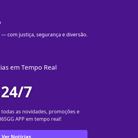
m
— com justiça, segurança e diversão.
cias em Tempo Real
24/7
e todas as novidades, promoções e
365GG APP em tempo real!
Ver Notícias