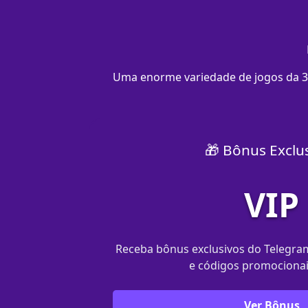
Uma enorme variedade de jogos da 36
🎁 Bônus Exclu
VIP
Receba bônus exclusivos do Telegra
e códigos promocionai
Ver Bônus