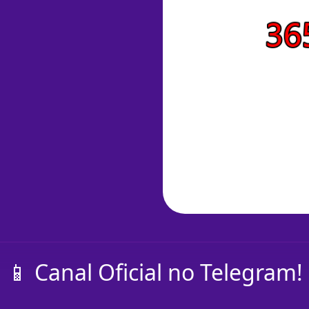
📱 Canal Oficial no Telegram!