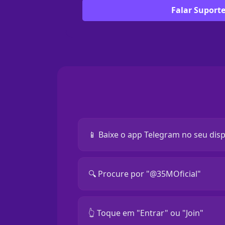
Falar Suport
📱 Baixe o app Telegram no seu disp
🔍 Procure por "@35MOficial"
👆 Toque em "Entrar" ou "Join"