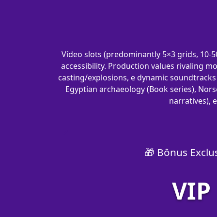
Vídeo slots (predominantly 5×3 grids, 10
accessibility. Production values rivaling m
casting/explosions, e dynamic soundtrack
Egyptian archaeology (Book series), Nors
narratives),
🎁 Bônus Exclu
VIP