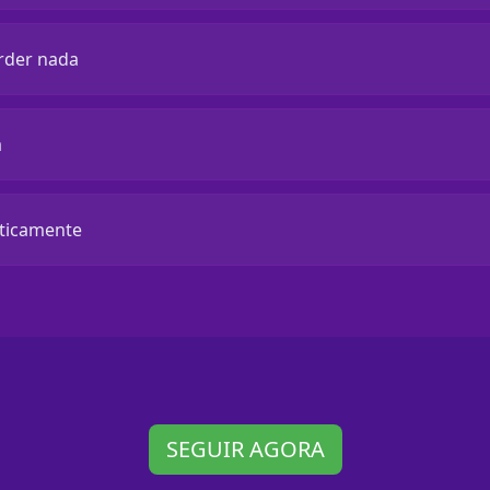
erder nada
a
aticamente
SEGUIR AGORA