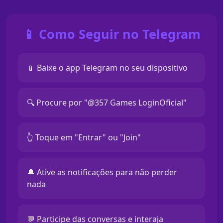
📱 Como Seguir no Telegram
📱 Baixe o app Telegram no seu dispositivo
🔍 Procure por "@357 Games LoginOficial"
👆 Toque em "Entrar" ou "Join"
🔔 Ative as notificações para não perder
nada
💬 Participe das conversas e interaja