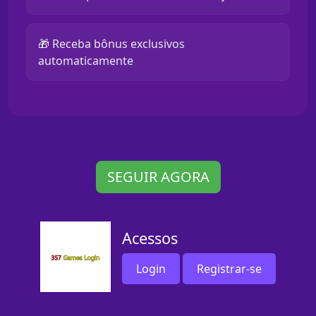
🎁 Receba bônus exclusivos
automaticamente
SEGUIR AGORA
Acessos
Login
Registrar-se