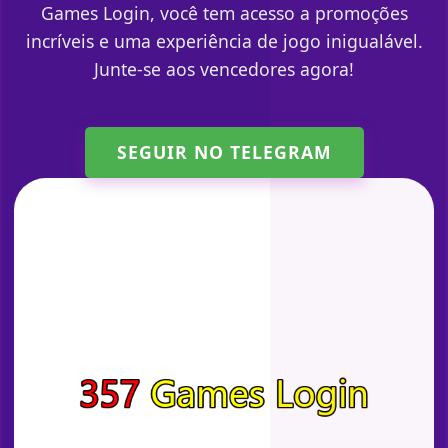
Games Login, você tem acesso a promoções
incríveis e uma experiência de jogo inigualável.
Junte-se aos vencedores agora!
SEGUIR NO TELEGRAM