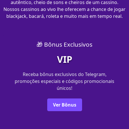
autêntico, cheio de sons e cheiros de um cassino.
Nossos cassinos ao vivo lhe oferecem a chance de jogar
blackjack, bacará, roleta e muito mais em tempo real.
🎁 Bônus Exclusivos
VIP
Receba bônus exclusivos do Telegram,
promoções especiais e códigos promocionais
únicos!
Ver Bônus