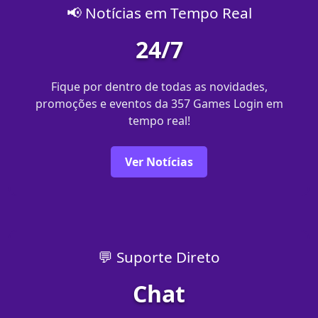
📢 Notícias em Tempo Real
24/7
Fique por dentro de todas as novidades,
promoções e eventos da 357 Games Login em
tempo real!
Ver Notícias
💬 Suporte Direto
Chat