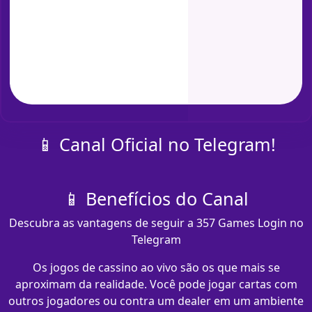
📱 Canal Oficial no Telegram!
📱 Benefícios do Canal
Descubra as vantagens de seguir a 357 Games Login no
Telegram
Os jogos de cassino ao vivo são os que mais se
aproximam da realidade. Você pode jogar cartas com
outros jogadores ou contra um dealer em um ambiente