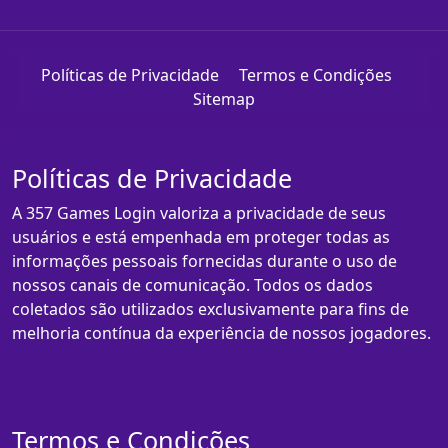
Políticas de Privacidade
Termos e Condições
Sitemap
Políticas de Privacidade
A 357 Games Login valoriza a privacidade de seus
usuários e está empenhada em proteger todas as
informações pessoais fornecidas durante o uso de
nossos canais de comunicação. Todos os dados
coletados são utilizados exclusivamente para fins de
melhoria contínua da experiência de nossos jogadores.
Termos e Condições