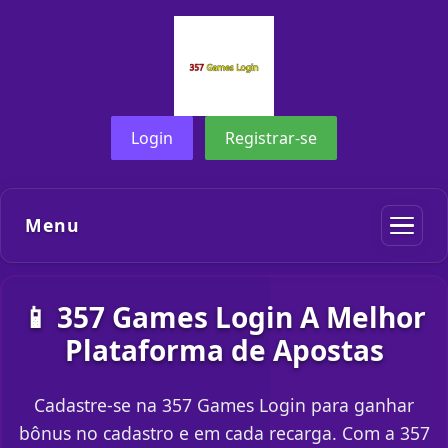
Login
Registrar-se
Menu
📱 357 Games Login A Melhor
Plataforma de Apostas
Cadastre-se na 357 Games Login para ganhar
bônus no cadastro e em cada recarga. Com a 357