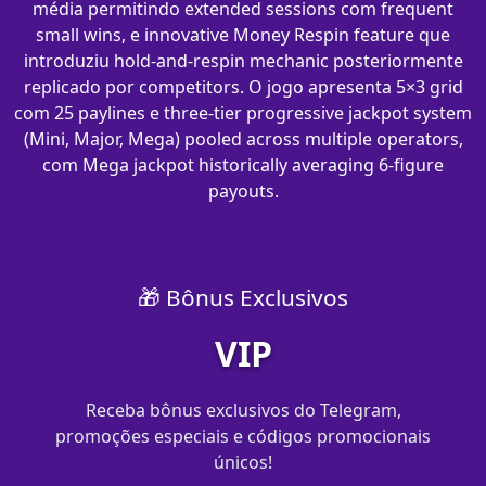
média permitindo extended sessions com frequent
small wins, e innovative Money Respin feature que
introduziu hold-and-respin mechanic posteriormente
replicado por competitors. O jogo apresenta 5×3 grid
com 25 paylines e three-tier progressive jackpot system
(Mini, Major, Mega) pooled across multiple operators,
com Mega jackpot historically averaging 6-figure
payouts.
🎁 Bônus Exclusivos
VIP
Receba bônus exclusivos do Telegram,
promoções especiais e códigos promocionais
únicos!