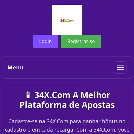
Login
Registrar-se
Menu
📱 34X.Com A Melhor
Plataforma de Apostas
Cadastre-se na 34X.Com para ganhar bônus no
cadastro e em cada recarga. Com a 34X.Com, você