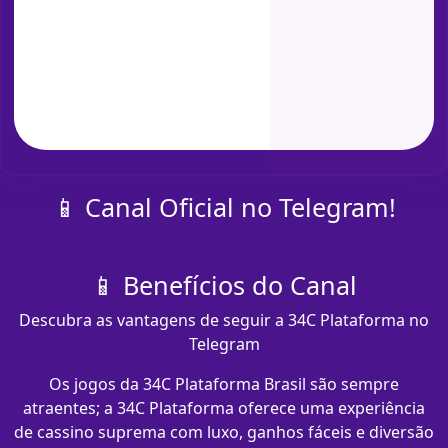
📱 Canal Oficial no Telegram!
📱 Benefícios do Canal
Descubra as vantagens de seguir a 34C Plataforma no
Telegram
Os jogos da 34C Plataforma Brasil são sempre
atraentes; a 34C Plataforma oferece uma experiência
de cassino suprema com luxo, ganhos fáceis e diversão