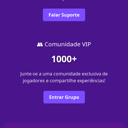
Falar Suporte
👥 Comunidade VIP
1000+
Junte-se a uma comunidade exclusiva de
jogadores e compartilhe experiências!
Entrar Grupo