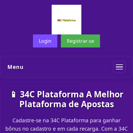
Login
Registrar-se
Menu
📱 34C Plataforma A Melhor
Plataforma de Apostas
Cadastre-se na 34C Plataforma para ganhar
bônus no cadastro e em cada recarga. Com a 34C