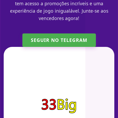
tem acesso a promoções incríveis e uma
experiência de jogo inigualável. Junte-se aos
vencedores agora!
SEGUIR NO TELEGRAM