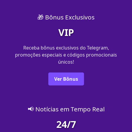
🎁 Bônus Exclusivos
VIP
Receba bônus exclusivos do Telegram,
promoções especiais e códigos promocionais
únicos!
Ver Bônus
📢 Notícias em Tempo Real
24/7