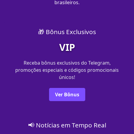
brasileiros.
🎁 Bônus Exclusivos
VIP
Receba bônus exclusivos do Telegram,
promoções especiais e códigos promocionais
únicos!
Ver Bônus
📢 Notícias em Tempo Real