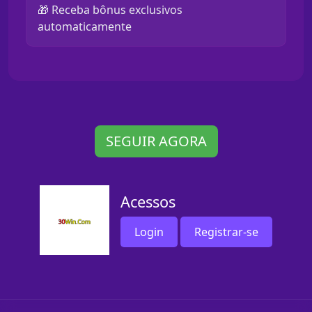
🎁 Receba bônus exclusivos
automaticamente
SEGUIR AGORA
Acessos
Login
Registrar-se