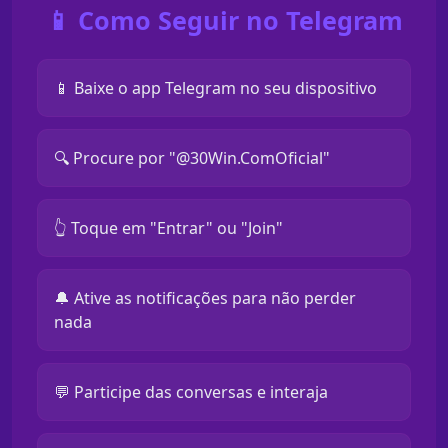
📱 Como Seguir no Telegram
📱 Baixe o app Telegram no seu dispositivo
🔍 Procure por "@30Win.ComOficial"
👆 Toque em "Entrar" ou "Join"
🔔 Ative as notificações para não perder
nada
💬 Participe das conversas e interaja