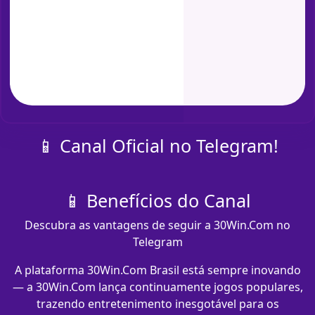
📱 Canal Oficial no Telegram!
📱 Benefícios do Canal
Descubra as vantagens de seguir a 30Win.Com no
Telegram
A plataforma 30Win.Com Brasil está sempre inovando
— a 30Win.Com lança continuamente jogos populares,
trazendo entretenimento inesgotável para os