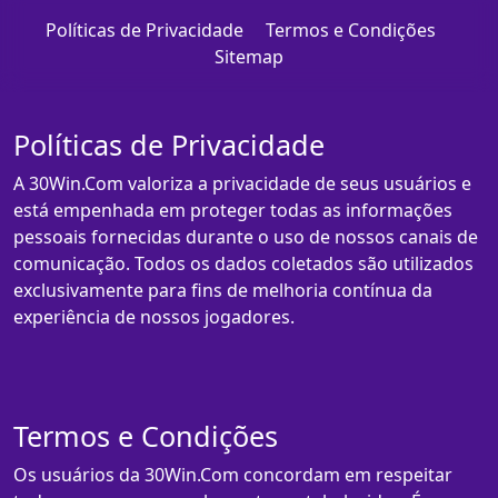
Políticas de Privacidade
Termos e Condições
Sitemap
Políticas de Privacidade
A 30Win.Com valoriza a privacidade de seus usuários e
está empenhada em proteger todas as informações
pessoais fornecidas durante o uso de nossos canais de
comunicação. Todos os dados coletados são utilizados
exclusivamente para fins de melhoria contínua da
experiência de nossos jogadores.
Termos e Condições
Os usuários da 30Win.Com concordam em respeitar