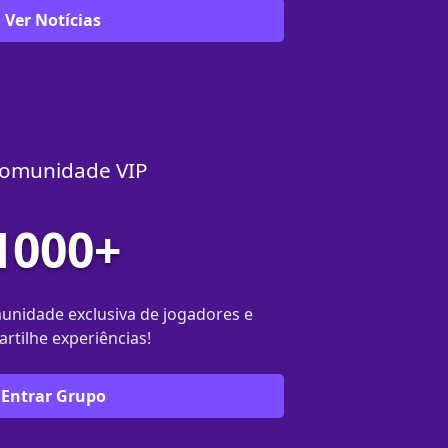
Ver Notícias
Comunidade VIP
1000+
unidade exclusiva de jogadores e
rtilhe experiências!
Entrar Grupo