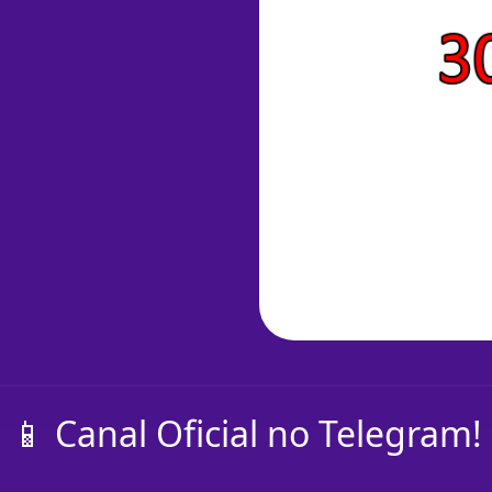
📱 Canal Oficial no Telegram!