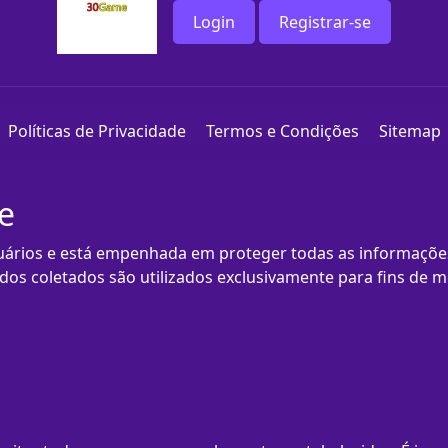
Login
Registrar-se
Políticas de Privacidade
Termos e Condições
Sitemap
de
suários e está empenhada em proteger todas as informaçõe
os coletados são utilizados exclusivamente para fins de m