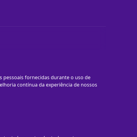
s pessoais fornecidas durante o uso de
elhoria contínua da experiência de nossos