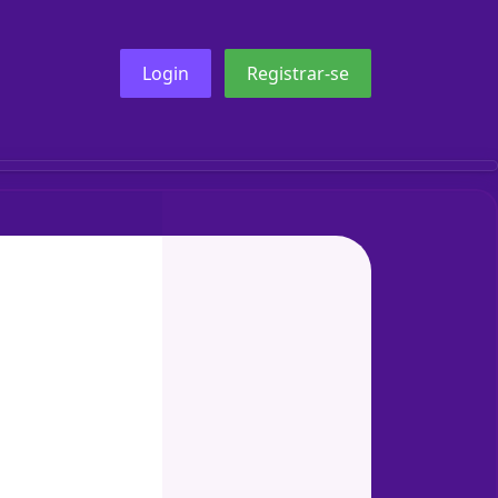
Login
Registrar-se